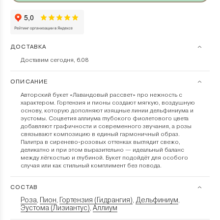
ДОСТАВКА
Доставим сегодня, 6.08
ОПИСАНИЕ
Авторский букет «Лавандовый рассвет» про нежность с
характером. Гортензия и пионы создают мягкую, воздушную
основу, которую дополняют изящные линии дельфиниума и
эустомы. Соцветия аллиума глубокого фиолетового цвета
добавляют графичности и современного звучания, а розы
связывают композицию в единый гармоничный образ.
Палитра в сиренево-розовых оттенках выглядит свежо,
деликатно и при этом выразительно — идеальный баланс
между лёгкостью и глубиной. Букет подойдёт для особого
случая или как стильный комплимент без повода.
СОСТАВ
Роза
Пион
Гортензия (Гидрангия)
Дельфиниум
,
,
,
,
Эустома (Лизиантус)
Аллиум
,