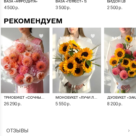
ВАЗА «АФРОДИТА»
ВАЗА «ГЕФЕСТ» S
БИДОН LB
4 500 р.
3 500 р.
2 500 р.
РЕКОМЕНДУЕМ
NEW
NEW
ТРИОБУКЕТ «СОЧНЫЙ ПЕРСИК»
МОНОБУКЕТ «ЛУЧИ ЛЕТА»
26 290 р.
5 550 р.
8 200 р.
ОТЗЫВЫ