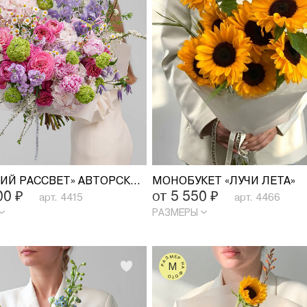
«ВЕСЕННИЙ РАССВЕТ» АВТОРСКИЙ БУКЕТ
МОНОБУКЕТ «ЛУЧИ ЛЕТА»
100
₽
от 5 550
₽
арт. 4415
арт. 4466
РАЗМЕРЫ
РАЗМЕР НА ФОТО
M