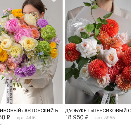
«ДОФАМИНОВЫЙ» АВТОРСКИЙ БУКЕТ
350
₽
18 950
₽
арт. 4416
арт. 3955