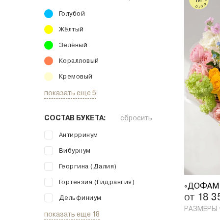
Голубой
Жёлтый
Зелёный
Коралловый
Кремовый
показать еще 5
СОСТАВ БУКЕТА:
сбросить
Антирринум
Вибурнум
Георгина (Далия)
Гортензия (Гидрангия)
от 18 
Дельфиниум
РАЗМЕРЫ
показать еще 18