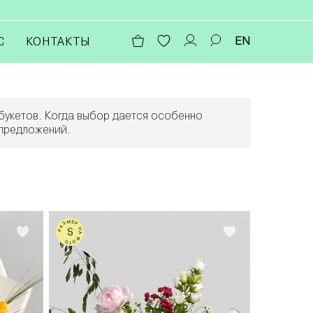
EN
С
КОНТАКТЫ
букетов. Когда выбор дается особенно
 предложений.
РАЗМЕР НА ФОТО
S