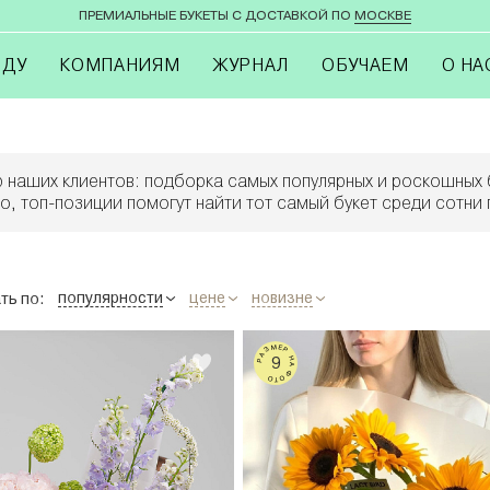
ПРЕМИАЛЬНЫЕ БУКЕТЫ С ДОСТАВКОЙ ПО
МОСКВЕ
ОДУ
КОМПАНИЯМ
ЖУРНАЛ
ОБУЧАЕМ
О НА
 наших клиентов: подборка самых популярных и роскошных 
о, топ-позиции помогут найти тот самый букет среди сотни
популярности
цене
новизне
ть по:
РАЗМЕР НА ФОТО
9