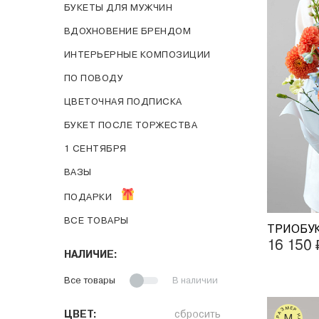
БУКЕТЫ ДЛЯ МУЖЧИН
ВДОХНОВЕНИЕ БРЕНДОМ
ИНТЕРЬЕРНЫЕ КОМПОЗИЦИИ
ПО ПОВOДУ
ЦВЕТОЧНАЯ ПОДПИСКА
БУКЕТ ПОСЛЕ ТОРЖЕСТВА
1 СЕНТЯБРЯ
ВАЗЫ
ПОДАРКИ
ВСЕ ТОВАРЫ
16 150
НАЛИЧИЕ:
Все товары
В наличии
РАЗМЕР НА ФОТО
ЦВЕТ:
сбросить
M