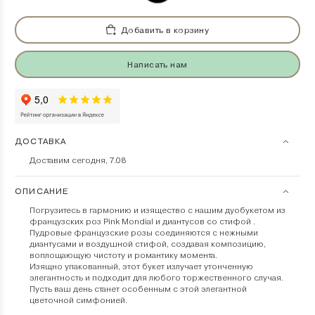
Добавить в корзину
Написать нам
ДОСТАВКА
Доставим сегодня, 7.08
ОПИСАНИЕ
Погрузитесь в гармонию и изящество с нашим дуобукетом из
французских роз Pink Mondial и диантусов со стифой .
Пудровые французские розы соединяются с нежными
диантусами и воздушной стифой, создавая композицию,
воплощающую чистоту и романтику момента.
Изящно упакованный, этот букет излучает утонченную
элегантность и подходит для любого торжественного случая.
Пусть ваш день станет особенным с этой элегантной
цветочной симфонией.