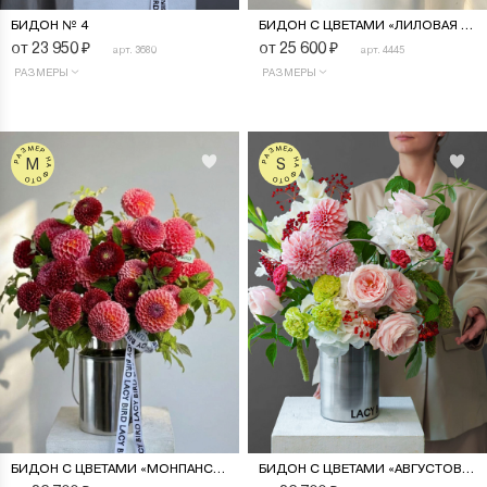
БИДОН № 4
БИДОН С ЦВЕТАМИ «ЛИЛОВАЯ ФАНТАЗИЯ»
от 23 950
₽
от 25 600
₽
арт. 3680
арт. 4445
РАЗМЕРЫ
РАЗМЕРЫ
РАЗМЕР НА ФОТО
РАЗМЕР НА ФОТО
M
S
БИДОН С ЦВЕТАМИ «МОНПАНСЬЕ»
БИДОН С ЦВЕТАМИ «АВГУСТОВСКИЙ САД»