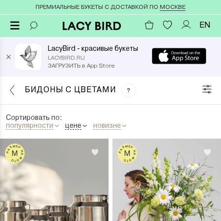
ПРЕМИАЛЬНЫЕ БУКЕТЫ С ДОСТАВКОЙ ПО
МОСКВЕ
EN
LacyBird - красивые букеты
×
LACYBIRD.RU
ЗАГРУЗИТЬ в App Store
БИДОНЫ С ЦВЕТАМИ
?
Сортировать по:
популярности
цене
новизне
РАЗМЕР НА ФОТО
РАЗМЕР НА ФОТО
M
M