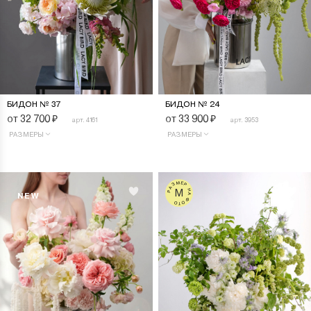
БИДОН № 37
БИДОН № 24
от 32 700
₽
от 33 900
₽
арт. 4161
арт. 3953
РАЗМЕРЫ
РАЗМЕРЫ
РАЗМЕР НА ФОТО
M
NEW