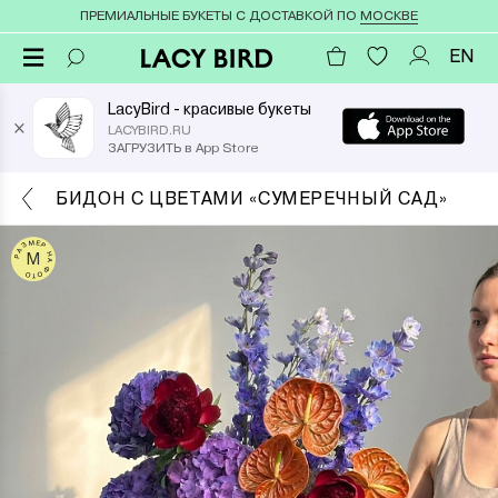
ПРЕМИАЛЬНЫЕ БУКЕТЫ С ДОСТАВКОЙ ПО
МОСКВЕ
EN
LacyBird - красивые букеты
×
LACYBIRD.RU
ЗАГРУЗИТЬ в App Store
БИДОН С ЦВЕТАМИ «СУМЕРЕЧНЫЙ САД»
РАЗМЕР НА ФОТО
M