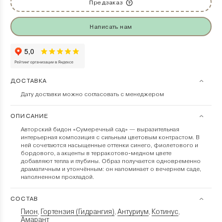
Предзаказ
Написать нам
ДОСТАВКА
Дату доставки можно согласовать с менеджером
ОПИСАНИЕ
Авторский бидон «Сумеречный сад» — выразительная
интерьерная композиция с сильным цветовым контрастом. В
ней сочетаются насыщенные оттенки синего, фиолетового и
бордового, а акценты в терракотово-медном цвете
добавляют тепла и глубины. Образ получается одновременно
драматичным и утончённым: он напоминает о вечернем саде,
наполненном прохладой.
СОСТАВ
Пион
Гортензия (Гидрангия)
Антуриум
Котинус
,
,
,
,
Амарант