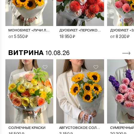
МОНОБУКЕТ «ЛУЧИ ЛЕТА»
ДУОБУКЕТ «ПЕРСИКОВЫЙ СОРБЕТ»
от 5 550 ₽
18 950 ₽
от 8 200 ₽
ВИТРИНА
10.08.26
СОЛНЕЧНЫЕ КРАСКИ
АВГУСТОВСКОЕ СОЛНЦЕ
СУМЕРЕЧНЫЙ
16 500 ₽
3 150 ₽
20 300 ₽