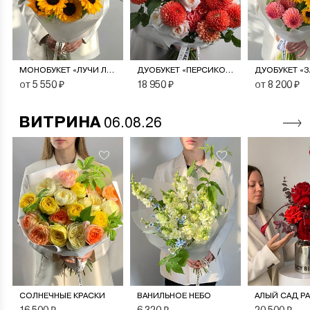
МОНОБУКЕТ «ЛУЧИ ЛЕТА»
ДУОБУКЕТ «ПЕРСИКОВЫЙ СОРБЕТ»
от 5 550 ₽
18 950 ₽
от 8 200 ₽
ВИТРИНА
06.08.26
СОЛНЕЧНЫЕ КРАСКИ
ВАНИЛЬНОЕ НЕБО
АЛЫЙ САД Р
16 500 ₽
6 320 ₽
20 500 ₽