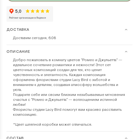
ДОСТАВКА
Доставим сегодня, 6.08
ОПИСАНИЕ
Добро пожаловать в комнату цветов "Ромео и Джульетта" —
идеальное сочетание романтики и нежности! Этот сет
цветочных композиций создан для тех, кто ценит
чувственность и элегантность. Каждая композиция
оформлена флористами студии Lacy Bird с заботой и
вниманием к деталям, создавая атмосферу волшебства и
уюта.
Подарите себе или своим близким незабываемые мгновения
счастья с "Ромео и Джульетта" — воплощением истинной
любви!
Флористы студии Lacy Bird помогут вам красиво расставить
композицию.
*Цвет шляпной коробки может отличаться.
СОСТАВ