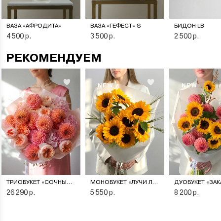
ВАЗА «АФРОДИТА»
ВАЗА «ГЕФЕСТ» S
БИДОН LB
4 500 р.
3 500 р.
2 500 р.
РЕКОМЕНДУЕМ
NEW
NEW
ТРИОБУКЕТ «СОЧНЫЙ ПЕРСИК»
МОНОБУКЕТ «ЛУЧИ ЛЕТА»
26 290 р.
5 550 р.
8 200 р.