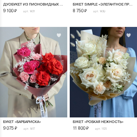
ДУОБУКЕТ ИЗ ПИОНОВИДНЫХ РОЗ «ДЖУЛЬЕТТА» И МАТТИОЛЫ
БУКЕТ SIMPLE «ЭЛЕГАНТНОЕ ПРИКОСНОВЕНИЕ»
9 100
₽
8 750
₽
арт. 1431
арт. 1430
БУКЕТ «БАРБАРИСКА»
БУКЕТ «РОБКАЯ НЕЖНОСТЬ»
9 075
₽
11 800
₽
арт. 1417
арт. 1125