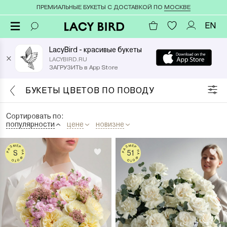
ПРЕМИАЛЬНЫЕ БУКЕТЫ С ДОСТАВКОЙ ПО
МОСКВЕ
EN
LacyBird - красивые букеты
×
LACYBIRD.RU
ЗАГРУЗИТЬ в App Store
БУКЕТЫ ЦВЕТОВ ПО ПОВОДУ
Сортировать по:
популярности
цене
новизне
РАЗМЕР НА ФОТО
РАЗМЕР НА ФОТО
S
51