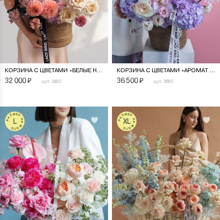
КОРЗИНА С ЦВЕТАМИ «БЕЛЫЕ НОЧИ»
КОРЗИНА С ЦВЕТАМИ «АРОМАТ ЛИЛИЙ»
32 000
₽
36 500
₽
арт. 3482
арт. 3685
РАЗМЕР НА ФОТО
РАЗМЕР НА ФОТО
L
XL