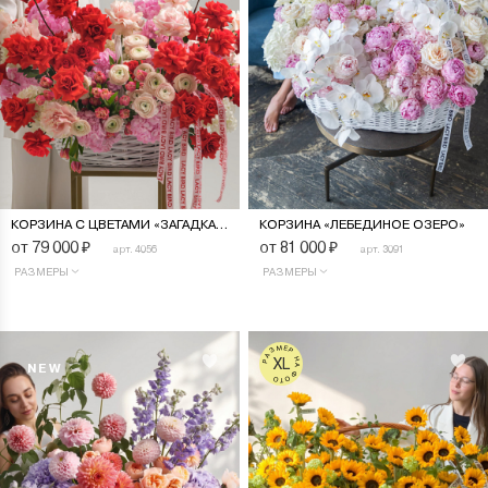
КОРЗИНА С ЦВЕТАМИ «ЗАГАДКА ЧУВСТВ»
КОРЗИНА «ЛЕБЕДИНОЕ ОЗЕРО»
от 79 000
₽
от 81 000
₽
арт. 4056
арт. 3091
РАЗМЕРЫ
РАЗМЕРЫ
РАЗМЕР НА ФОТО
XL
NEW