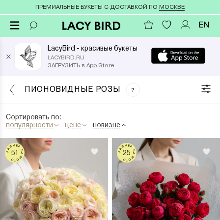
ПРЕМИАЛЬНЫЕ БУКЕТЫ С ДОСТАВКОЙ ПО
МОСКВЕ
EN
LacyBird - красивые букеты
×
LACYBIRD.RU
ЗАГРУЗИТЬ в App Store
ПИОНОВИДНЫЕ РОЗЫ
?
Сортировать по:
популярности
цене
новизне
РАЗМЕР НА ФОТО
РАЗМЕР НА ФОТО
51
25