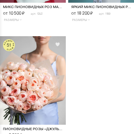
МИКС ПИОНОВИДНЫХ РОЗ МАЛИНОВО-РОЗОВЫЙ
ЯРКИЙ МИКС ПИОНОВИДНЫХ РОЗ
от 10 500
₽
от 18 200
₽
арт. 1202
арт. 1199
РАЗМЕРЫ
РАЗМЕРЫ
РАЗМЕР НА ФОТО
51
ПИОНОВИДНЫЕ РОЗЫ «ДЖУЛЬЕТТА»