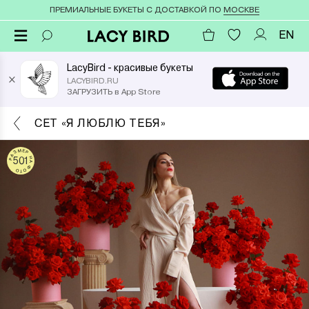
ПРЕМИАЛЬНЫЕ БУКЕТЫ С ДОСТАВКОЙ ПО
МОСКВЕ
EN
LacyBird - красивые букеты
×
LACYBIRD.RU
ЗАГРУЗИТЬ в App Store
СЕТ «Я ЛЮБЛЮ ТЕБЯ»
РАЗМЕР НА ФОТО
501