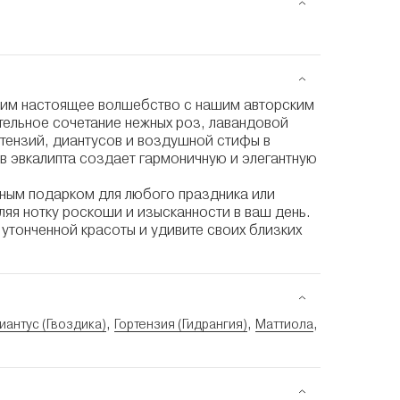
ким настоящее волшебство с нашим авторским
тельное сочетание нежных роз, лавандовой
тензий, диантусов и воздушной стифы в
в эвкалипта создает гармоничную и элегантную
ьным подарком для любого праздника или
яя нотку роскоши и изысканности в ваш день.
 утонченной красоты и удивите своих близких
,
,
,
иантус (Гвоздика)
Гортензия (Гидрангия)
Маттиола