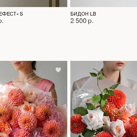
ГЕФЕСТ» S
БИДОН LB
р.
2 500 р.