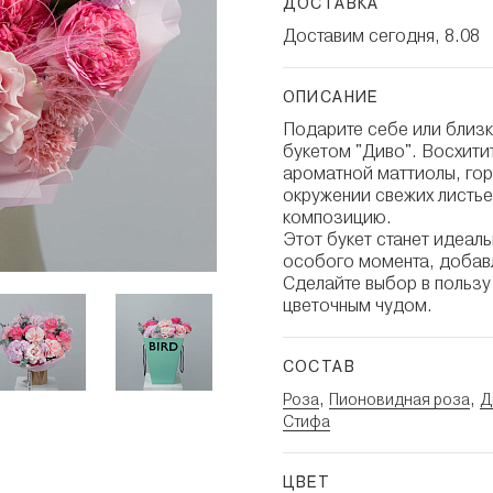
ДОСТАВКА
Доставим сегодня, 8.08
ОПИСАНИЕ
Подарите себе или близ
букетом "Диво". Восхити
ароматной маттиолы, гор
окружении свежих листье
композицию.
Этот букет станет идеал
особого момента, добавл
Сделайте выбор в пользу
цветочным чудом.
СОСТАВ
,
,
Роза
Пионовидная роза
Д
Стифа
ЦВЕТ