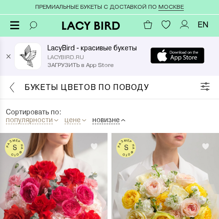
ПРЕМИАЛЬНЫЕ БУКЕТЫ С ДОСТАВКОЙ ПО
МОСКВЕ
EN
LacyBird - красивые букеты
×
LACYBIRD.RU
ЗАГРУЗИТЬ в App Store
БУКЕТЫ ЦВЕТОВ ПО ПОВОДУ
Сортировать по:
популярности
цене
новизне
РАЗМЕР НА ФОТО
РАЗМЕР НА ФОТО
S
S