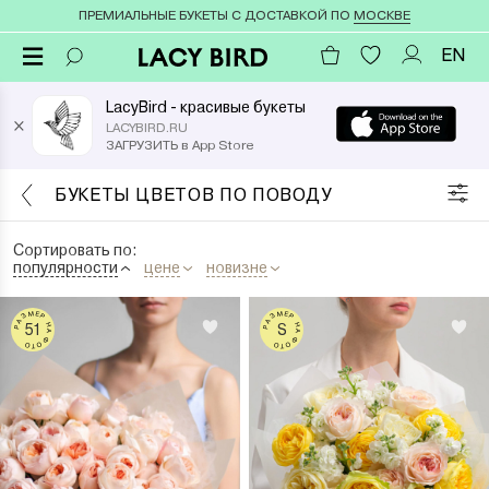
ПРЕМИАЛЬНЫЕ БУКЕТЫ С ДОСТАВКОЙ ПО
МОСКВЕ
EN
LacyBird - красивые букеты
×
LACYBIRD.RU
ЗАГРУЗИТЬ в App Store
БУКЕТЫ ЦВЕТОВ ПО ПОВОДУ
Сортировать по:
популярности
цене
новизне
РАЗМЕР НА ФОТО
РАЗМЕР НА ФОТО
51
S