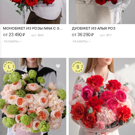
МОНОБУКЕТ ИЗ РОЗЫ NINA С ЭВКАЛИПТОМ
ДУОБУКЕТ ИЗ АЛЫХ РОЗ
от 23 490
₽
от 36 290
₽
арт. 3943
арт. 3811
РАЗМЕРЫ
РАЗМЕРЫ
РАЗМЕР НА ФОТО
РАЗМЕР НА ФОТО
L
S