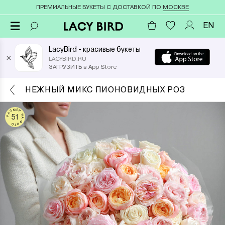
ПРЕМИАЛЬНЫЕ БУКЕТЫ С ДОСТАВКОЙ ПО
МОСКВЕ
EN
LacyBird - красивые букеты
×
LACYBIRD.RU
ЗАГРУЗИТЬ в App Store
НЕЖНЫЙ МИКС ПИОНОВИДНЫХ РОЗ
РАЗМЕР НА ФОТО
51