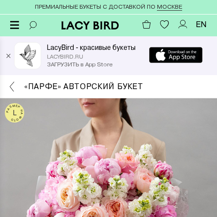
ПРЕМИАЛЬНЫЕ БУКЕТЫ С ДОСТАВКОЙ ПО
МОСКВЕ
EN
LacyBird - красивые букеты
×
LACYBIRD.RU
ЗАГРУЗИТЬ в App Store
«ПАРФЕ» АВТОРСКИЙ БУКЕТ
РАЗМЕР НА ФОТО
L