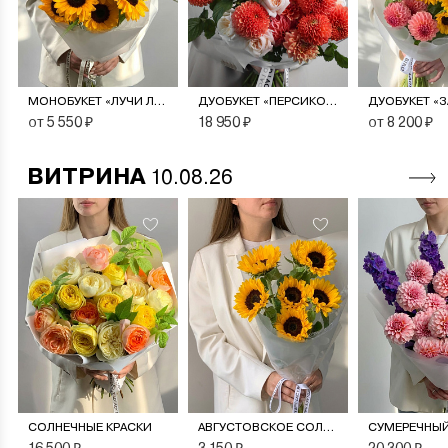
МОНОБУКЕТ «ЛУЧИ ЛЕТА»
ДУОБУКЕТ «ПЕРСИКОВЫЙ СОРБЕТ»
от 5 550 ₽
18 950 ₽
от 8 200 ₽
ВИТРИНА
10.08.26
СОЛНЕЧНЫЕ КРАСКИ
АВГУСТОВСКОЕ СОЛНЦЕ
СУМЕРЕЧНЫЙ
16 500 ₽
3 150 ₽
20 300 ₽