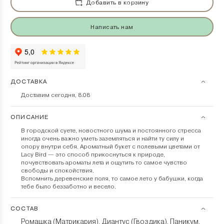
Добавить в корзину
Написать нам
ДОСТАВКА
Доставим сегодня, 8.08
ОПИСАНИЕ
В городской суете, новостного шума и постоянного стресса
иногда очень важно уметь заземляться и найти ту силу и
опору внутри себя. Ароматный букет с полевыми цветами от
Lacy Bird — это способ прикоснуться к природе,
почувствовать ароматы лета и ощутить то самое чувство
свободы и спокойствия.
Вспомнить деревенские поля, то самое лето у бабушки, когда
тебе было беззаботно и весело.
СОСТАВ
Ромашка (Матрикария)
Диантус (Гвоздика)
Паникум
,
,
,