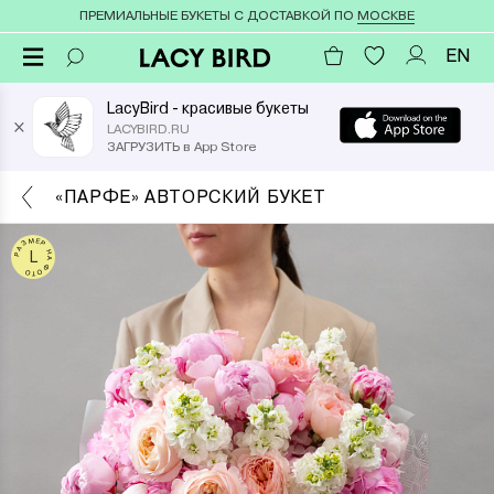
ПРЕМИАЛЬНЫЕ БУКЕТЫ С ДОСТАВКОЙ ПО
МОСКВЕ
EN
LacyBird - красивые букеты
×
LACYBIRD.RU
ЗАГРУЗИТЬ в App Store
«ПАРФЕ» АВТОРСКИЙ БУКЕТ
РАЗМЕР НА ФОТО
L