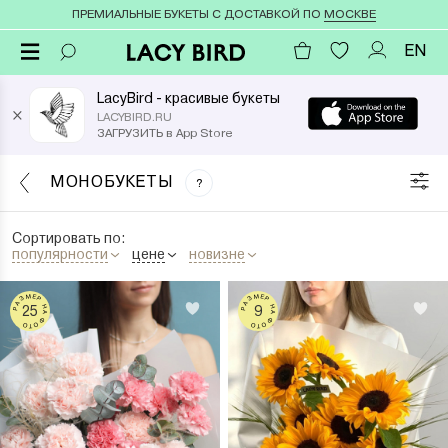
ПРЕМИАЛЬНЫЕ БУКЕТЫ С ДОСТАВКОЙ ПО
МОСКВЕ
EN
LacyBird - красивые букеты
×
LACYBIRD.RU
ЗАГРУЗИТЬ в App Store
МОНОБУКЕТЫ
?
Сортировать по:
популярности
цене
новизне
РАЗМЕР НА ФОТО
РАЗМЕР НА ФОТО
25
9