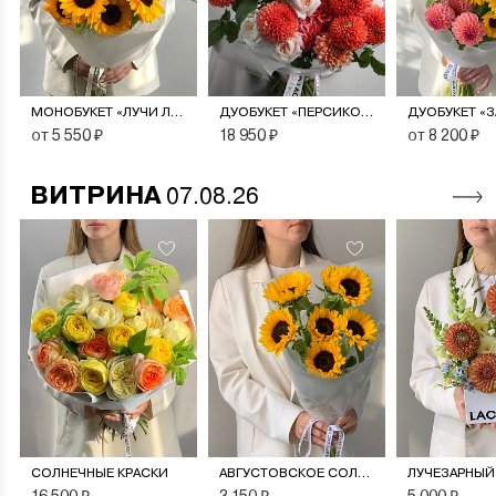
МОНОБУКЕТ «ЛУЧИ ЛЕТА»
ДУОБУКЕТ «ПЕРСИКОВЫЙ СОРБЕТ»
от 5 550 ₽
18 950 ₽
от 8 200 ₽
ВИТРИНА
07.08.26
СОЛНЕЧНЫЕ КРАСКИ
АВГУСТОВСКОЕ СОЛНЦЕ
ЛУЧЕЗАРНЫЙ
16 500 ₽
3 150 ₽
5 000 ₽