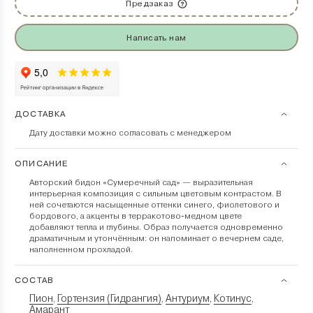
Предзаказ
Написать нам
ДОСТАВКА
Дату доставки можно согласовать с менеджером
ОПИСАНИЕ
Авторский бидон «Сумеречный сад» — выразительная
интерьерная композиция с сильным цветовым контрастом. В
ней сочетаются насыщенные оттенки синего, фиолетового и
бордового, а акценты в терракотово-медном цвете
добавляют тепла и глубины. Образ получается одновременно
драматичным и утончённым: он напоминает о вечернем саде,
наполненном прохладой.
СОСТАВ
Пион
Гортензия (Гидрангия)
Антуриум
Котинус
,
,
,
,
Амарант