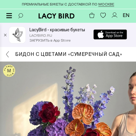
ПРЕМИАЛЬНЫЕ БУКЕТЫ С ДОСТАВКОЙ ПО
МОСКВЕ
EN
LacyBird - красивые букеты
×
LACYBIRD.RU
ЗАГРУЗИТЬ в App Store
БИДОН С ЦВЕТАМИ «СУМЕРЕЧНЫЙ САД»
РАЗМЕР НА ФОТО
M