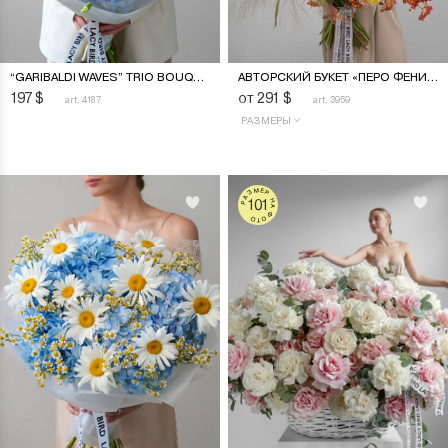
“GARIBALDI WAVES” TRIO BOUQUET
АВТОРСКИЙ БУКЕТ «ПЕРО ФЕНИКСА»
197
$
от 291
$
art. 4187
art. 3959
РАЗМЕРЫ
РАЗМЕР НА ФОТО
101