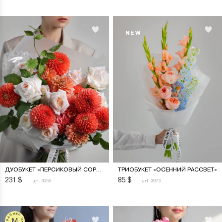
NEW
ДУОБУКЕТ «ПЕРСИКОВЫЙ СОРБЕТ»
ТРИОБУКЕТ «ОСЕННИЙ РАССВЕТ»
231
$
85
$
art. 3955
art. 3973
РАЗМЕР НА ФОТО
M