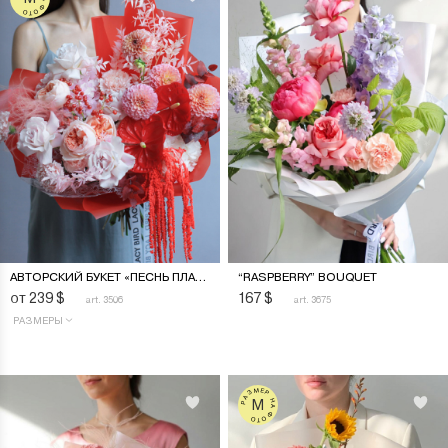
АВТОРСКИЙ БУКЕТ «ПЕСНЬ ПЛАМЕНИ»
“RASPBERRY” BOUQUET
от 239
$
167
$
art. 3506
art. 3675
РАЗМЕРЫ
РАЗМЕР НА ФОТО
M