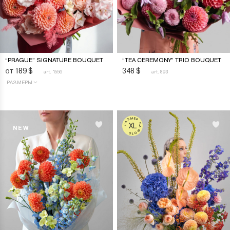
“PRAGUE” SIGNATURE BOUQUET
“TEA CEREMONY” TRIO BOUQUET
от 189
$
348
$
art. 1556
art. 893
РАЗМЕРЫ
РАЗМЕР НА ФОТО
XL
NEW