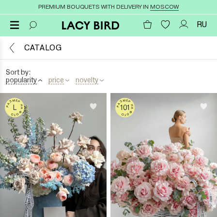
PREMIUM BOUQUETS WITH DELIVERY IN
MOSCOW
RU
CATALOG
Sort by:
popularity
price
novelty
РАЗМЕР НА ФОТО
РАЗМЕР НА ФОТО
L
101