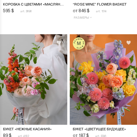
КОРОБКА С ЦВЕТАМИ «МАСЛЯНЫЕ КРАСКИ»
“ROSE WINE” FLOWER BASKET
595
$
от 846
$
art. 3898
art. 1514
РАЗМЕРЫ
РАЗМЕР НА ФОТО
M
БУКЕТ «НЕЖНЫЕ КАСАНИЯ»
БУКЕТ «ЦВЕТУЩЕЕ БУДУЩЕЕ»
89
$
от 187
$
art. 4182
art. 3746