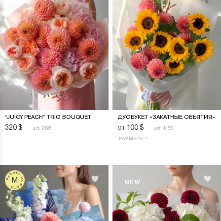
“JUICY PEACH” TRIO BOUQUET
ДУОБУКЕТ «ЗАКАТНЫЕ ОБЪЯТИЯ»
320
$
от 100
$
art. 3496
art. 4455
РАЗМЕРЫ
РАЗМЕР НА ФОТО
M
NEW