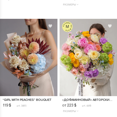
РАЗМЕРЫ
РАЗМЕР НА ФОТО
M
“GIRL WITH PEACHES” BOUQUET
«ДОФАМИНОВЫЙ» АВТОРСКИЙ БУКЕТ
119
$
от 223
$
art. 3485
art. 4416
РАЗМЕРЫ