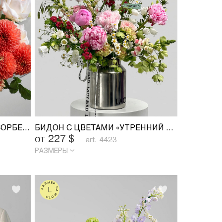
ДУОБУКЕТ «ПЕРСИКОВЫЙ СОРБЕТ»
БИДОН С ЦВЕТАМИ «УТРЕННИЙ САД»
от 227
$
art. 4423
РАЗМЕРЫ
РАЗМЕР НА ФОТО
L