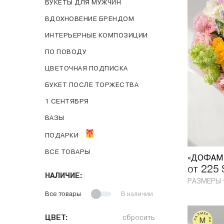
БУКЕТЫ ДЛЯ МУЖЧИН
ВДОХНОВЕНИЕ БРЕНДОМ
ИНТЕРЬЕРНЫЕ КОМПОЗИЦИИ
ПО ПОВOДУ
ЦВЕТОЧНАЯ ПОДПИСКА
БУКЕТ ПОСЛЕ ТОРЖЕСТВА
1 СЕНТЯБРЯ
ВАЗЫ
ПОДАРКИ
ВСЕ ТОВАРЫ
от 225
НАЛИЧИЕ:
РАЗМЕРЫ
Все товары
В наличии
РАЗМЕР НА ФОТО
ЦВЕТ:
сбросить
M