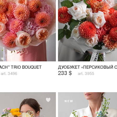
EACH” TRIO BOUQUET
233
$
art. 3496
art. 3955
NEW