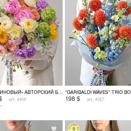
«ДОФАМИНОВЫЙ» АВТОРСКИЙ БУКЕТ
“GARIBALDI WAVES” TRIO B
$
198
$
art. 4416
art. 4187
РАЗМЕР НА ФОТО
9