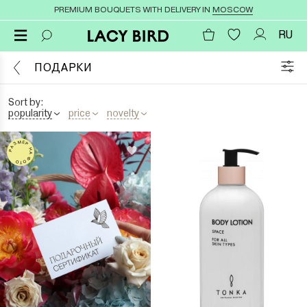
PREMIUM BOUQUETS WITH DELIVERY IN
MOSCOW
RU
ПОДАРКИ
Sort by:
popularity
price
novelty
РАЗМЕР НА ФОТО