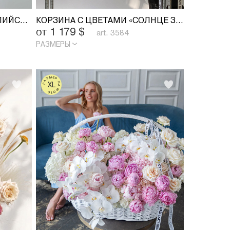
КОРЗИНА С ЦВЕТАМИ «АНГЛИЙСКИЙ САД»
КОРЗИНА С ЦВЕТАМИ «СОЛНЦЕ ЗОЛОТОЕ»
от 1 179
$
art. 3584
РАЗМЕРЫ
РАЗМЕР НА ФОТО
XL