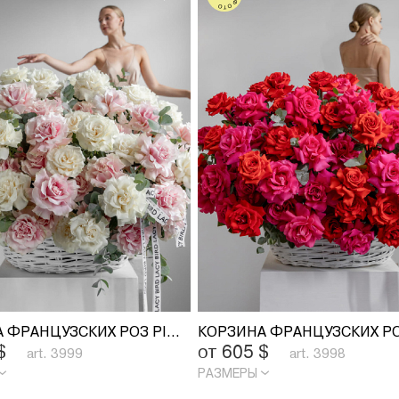
КОРЗИНА ФРАНЦУЗСКИХ РОЗ PINK MONDIAL И PLAYA BLANCA
$
от 605
$
art. 3999
art. 3998
РАЗМЕРЫ