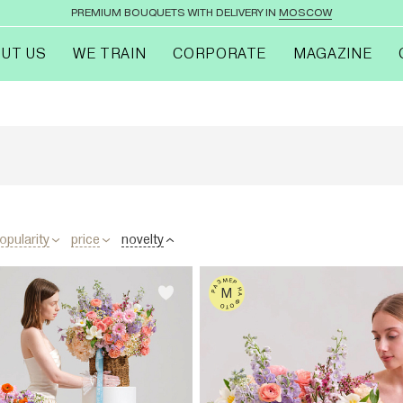
PREMIUM BOUQUETS WITH DELIVERY IN
MOSCOW
UT US
WE TRAIN
CORPORATE
MAGAZINE
opularity
price
novelty
РАЗМЕР НА ФОТО
M