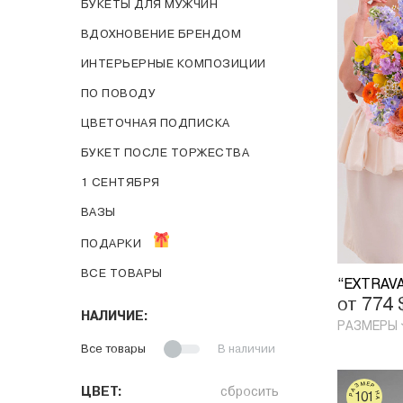
БУКЕТЫ ДЛЯ МУЖЧИН
ВДОХНОВЕНИЕ БРЕНДОМ
ИНТЕРЬЕРНЫЕ КОМПОЗИЦИИ
ПО ПОВOДУ
ЦВЕТОЧНАЯ ПОДПИСКА
БУКЕТ ПОСЛЕ ТОРЖЕСТВА
1 СЕНТЯБРЯ
ВАЗЫ
ПОДАРКИ
ВСЕ ТОВАРЫ
“EXTRAV
от 774
НАЛИЧИЕ:
РАЗМЕРЫ
Все товары
В наличии
РАЗМЕР НА ФОТО
ЦВЕТ:
сбросить
101