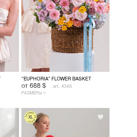
T
“EUPHORIA” FLOWER BASKET
от 688
$
art. 4366
РАЗМЕРЫ
РАЗМЕР НА ФОТО
XL