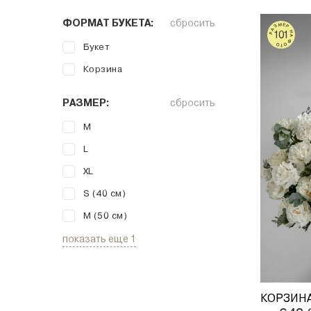
ФОРМАТ БУКЕТА:
сбросить
РАЗМЕР НА ФОТО
101
Букет
Корзина
РАЗМЕР:
сбросить
M
L
XL
S (40 см)
M (50 см)
показать еще 1