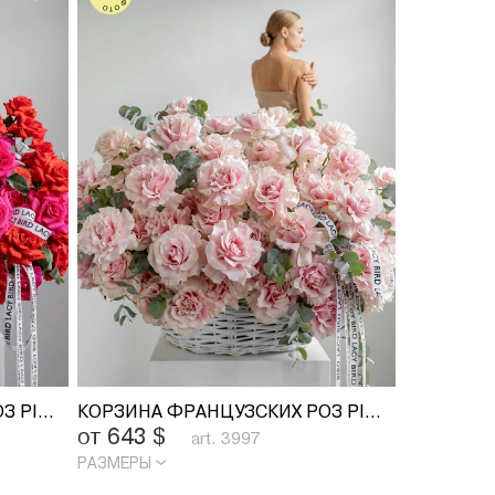
КОРЗИНА ФРАНЦУЗСКИХ РОЗ PINK FLOYD И NINA
КОРЗИНА ФРАНЦУЗСКИХ РОЗ PINK MONDIAL
от 643
$
art. 3997
РАЗМЕРЫ