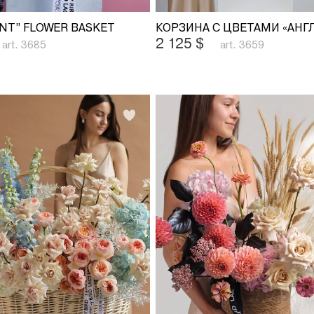
ENT” FLOWER BASKET
2 125
$
art. 3685
art. 3659