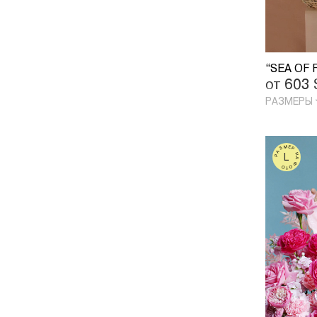
“SEA OF
от 603
РАЗМЕРЫ
РАЗМЕР НА ФОТО
L