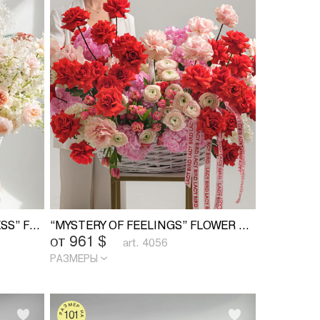
“EXPRESSION OF TENDERNESS” FLOWER BASKET
“MYSTERY OF FEELINGS” FLOWER BASKET
от 961
$
art. 4056
РАЗМЕРЫ
РАЗМЕР НА ФОТО
101