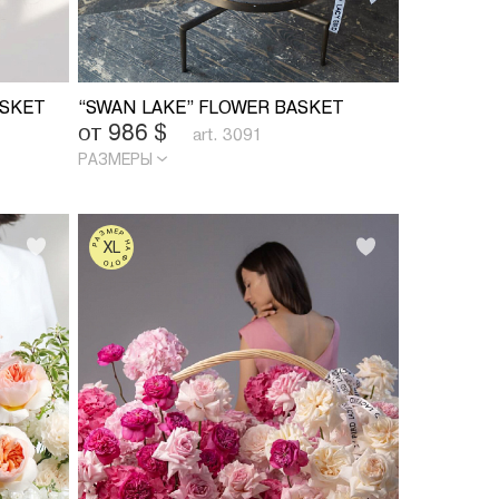
ASKET
“SWAN LAKE” FLOWER BASKET
от 986
$
art. 3091
РАЗМЕРЫ
РАЗМЕР НА ФОТО
XL