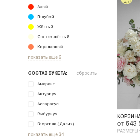
Алый
Голубой
Жёлтый
Светло-жёлтый
Коралловый
показать еще 9
СОСТАВ БУКЕТА:
сбросить
Амарант
Антуриум
Аспарагус
Вибурнум
от 643
Георгина (Далия)
РАЗМЕРЫ
показать еще 34