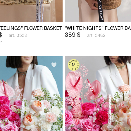
 FEELINGS” FLOWER BASKET
“WHITE NIGHTS” FLOWER B
$
389
$
art. 3532
art. 3482
РАЗМЕР НА ФОТО
M