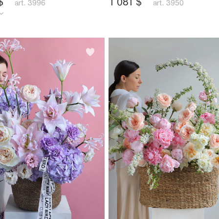
$
1 081
$
art. 3996
art. 3950