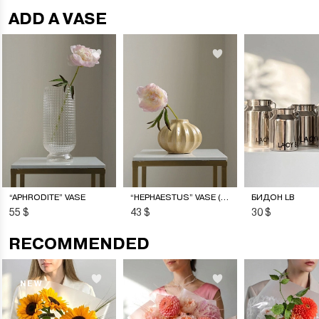
ADD A VASE
“APHRODITE” VASE
“HEPHAESTUS” VASE (S)
БИДОН LB
55 $
43 $
30 $
RECOMMENDED
NEW