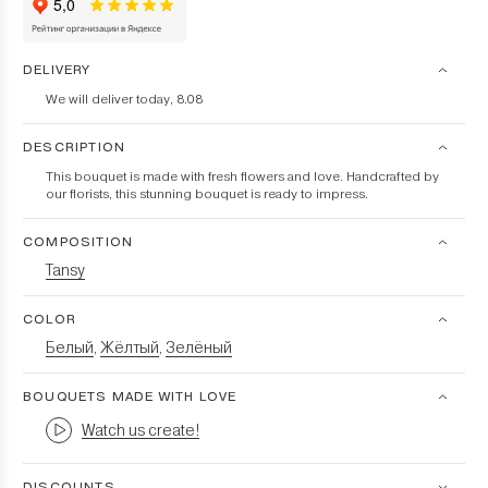
DELIVERY
We will deliver today, 8.08
DESCRIPTION
This bouquet is made with fresh flowers and love. Handcrafted by
our florists, this stunning bouquet is ready to impress.
COMPOSITION
Tansy
COLOR
Белый
Жёлтый
Зелёный
,
,
BOUQUETS MADE WITH LOVE
Watch us create!
DISCOUNTS