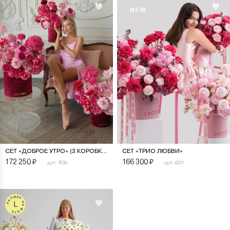
NEW
СЕТ «ДОБРОЕ УТРО» (3 КОРОБКИ)
СЕТ «ТРИО ЛЮБВИ»
172 250
₽
166 300
₽
арт. 1530
арт. 4311
РАЗМЕР НА ФОТО
L