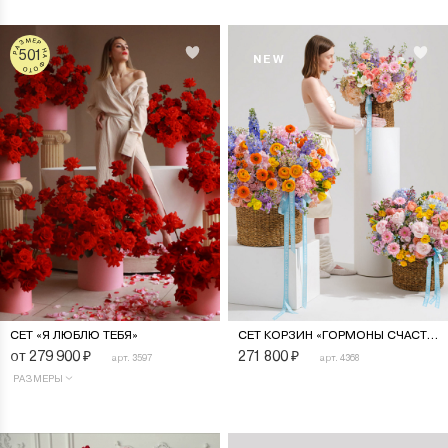
РАЗМЕР НА ФОТО
501
NEW
СЕТ «Я ЛЮБЛЮ ТЕБЯ»
СЕТ КОРЗИН «ГОРМОНЫ СЧАСТЬЯ»
от 279 900
₽
271 800
₽
арт. 3597
арт. 4368
РАЗМЕРЫ